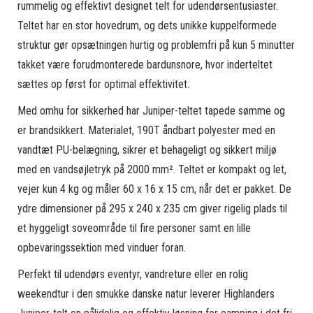
rummelig og effektivt designet telt for udendørsentusiaster.
Teltet har en stor hovedrum, og dets unikke kuppelformede
struktur gør opsætningen hurtig og problemfri på kun 5 minutter
takket være forudmonterede bardunsnore, hvor inderteltet
sættes op først for optimal effektivitet.
Med omhu for sikkerhed har Juniper-teltet tapede sømme og
er brandsikkert. Materialet, 190T åndbart polyester med en
vandtæt PU-belægning, sikrer et behageligt og sikkert miljø
med en vandsøjletryk på 2000 mm². Teltet er kompakt og let,
vejer kun 4 kg og måler 60 x 16 x 15 cm, når det er pakket. De
ydre dimensioner på 295 x 240 x 235 cm giver rigelig plads til
et hyggeligt soveområde til fire personer samt en lille
opbevaringssektion med vinduer foran.
Perfekt til udendørs eventyr, vandreture eller en rolig
weekendtur i den smukke danske natur leverer Highlanders