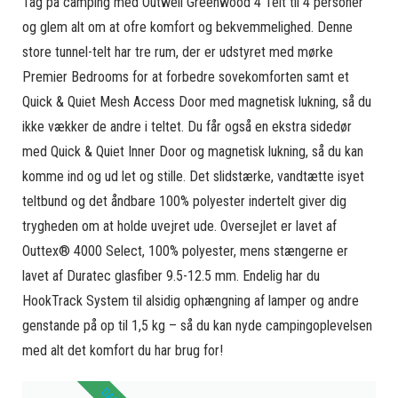
Tag på camping med Outwell Greenwood 4 Telt til 4 personer
og glem alt om at ofre komfort og bekvemmelighed. Denne
store tunnel-telt har tre rum, der er udstyret med mørke
Premier Bedrooms for at forbedre sovekomforten samt et
Quick & Quiet Mesh Access Door med magnetisk lukning, så du
ikke vækker de andre i teltet. Du får også en ekstra sidedør
med Quick & Quiet Inner Door og magnetisk lukning, så du kan
komme ind og ud let og stille. Det slidstærke, vandtætte isyet
teltbund og det åndbare 100% polyester indertelt giver dig
trygheden om at holde uvejret ude. Oversejlet er lavet af
Outtex® 4000 Select, 100% polyester, mens stængerne er
lavet af Duratec glasfiber 9.5-12.5 mm. Endelig har du
HookTrack System til alsidig ophængning af lamper og andre
genstande på op til 1,5 kg – så du kan nyde campingoplevelsen
med alt det komfort du har brug for!