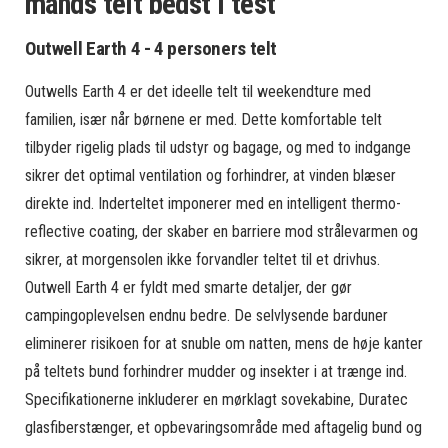
mands telt bedst i test
Outwell Earth 4 - 4 personers telt
Outwells Earth 4 er det ideelle telt til weekendture med
familien, især når børnene er med. Dette komfortable telt
tilbyder rigelig plads til udstyr og bagage, og med to indgange
sikrer det optimal ventilation og forhindrer, at vinden blæser
direkte ind. Inderteltet imponerer med en intelligent thermo-
reflective coating, der skaber en barriere mod strålevarmen og
sikrer, at morgensolen ikke forvandler teltet til et drivhus.
Outwell Earth 4 er fyldt med smarte detaljer, der gør
campingoplevelsen endnu bedre. De selvlysende barduner
eliminerer risikoen for at snuble om natten, mens de høje kanter
på teltets bund forhindrer mudder og insekter i at trænge ind.
Specifikationerne inkluderer en mørklagt sovekabine, Duratec
glasfiberstænger, et opbevaringsområde med aftagelig bund og