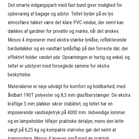
Det smarte indgangsparti med fast bund giver mulighed for
opbevaring af bagage og udstyr. Teltet byder på en lys
atmosfære takket være det klare PVC-vindue, der nemt kan
dækkes af gardiner for privatliv og mørke, når det ønskes.
Mesos 4 imponerer med ekstra stærke lynlåse, reflekterende
bardunløkker og en vandtæt lynlåsflap på den forreste dør, der
effektivt holder vandet ude. Opsætningen er hurtig og enkel, og
teltet er udstyret med forseglede sømme for ekstra
beskyttelse.
Materialerne er nøje udvalgt for komfort og holdbarhed, med
åndbart 190T polyester og 8,5 mm glasfiberstænger. De ekstra
kraftige 5 mm pløkker sikrer stabilitet, og teltet har en
imponerende vandsøjletryk på 4000 mm. Indvendige lommer
og en lampeholder tilføjer praktiske detaljer, mens den lette
vægt på 6,25 kg og kompakte størrelse gør det nemt at
transportere. Mesos 4 leveres også med en praktisk