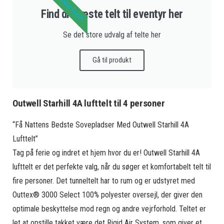
DANSK SHOP
Find dit næste telt til eventyr her
Se det store udvalg af telte her
Gå til produkt
Outwell Starhill 4A lufttelt til 4 personer
“Få Nattens Bedste Sovepladser Med Outwell Starhill 4A
Lufttelt”
Tag på ferie og indret et hjem hvor du er! Outwell Starhill 4A
lufttelt er det perfekte valg, når du søger et komfortabelt telt til
fire personer. Det tunneltelt har to rum og er udstyret med
Outtex® 3000 Select 100% polyester oversejl, der giver den
optimale beskyttelse mod regn og andre vejrforhold. Teltet er
let at opstille takket være det Rigid Air System, som giver et