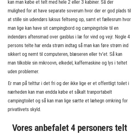
kan man købe et telt med hele 2 eller 3 kabiner. Så der
mulighed for at have separate soverum hvor der er god plads til
at stille sin udendørs luksus feltseng op, samt et fællesrum hvor
man lige kan have sit campingbord og campingstole til en
indendørs aftensmad over gasblus i læ for vind og vejr.
Nogle 4
persons telte har enda strøm indtag så man kan føre strøm ind
sikkert og nemt til computeren, blæseren eller tv’et. Så kan
man tilkoble sin mikroovn, elkedel, kaffemaskine og lys i teltet
uden problemer.
Er man på telttur i det fri og der ikke lige er et offentligt toilet i
nærheden kan man endda købe et såkalt tranportabelt
campingtoilet og så kan man lige sætte et læhegn omkring for
privatlivets skyld.
Vores anbefalet 4 personers telt