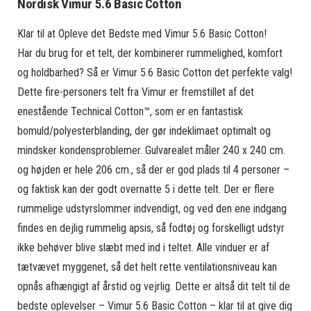
Nordisk Vimur 5.6 Basic Cotton
Klar til at Opleve det Bedste med Vimur 5.6 Basic Cotton!
Har du brug for et telt, der kombinerer rummelighed, komfort
og holdbarhed? Så er Vimur 5.6 Basic Cotton det perfekte valg!
Dette fire-personers telt fra Vimur er fremstillet af det
enestående Technical Cotton™, som er en fantastisk
bomuld/polyesterblanding, der gør indeklimaet optimalt og
mindsker kondensproblemer. Gulvarealet måler 240 x 240 cm.
og højden er hele 206 cm., så der er god plads til 4 personer –
og faktisk kan der godt overnatte 5 i dette telt. Der er flere
rummelige udstyrslommer indvendigt, og ved den ene indgang
findes en dejlig rummelig apsis, så fodtøj og forskelligt udstyr
ikke behøver blive slæbt med ind i teltet. Alle vinduer er af
tætvævet myggenet, så det helt rette ventilationsniveau kan
opnås afhængigt af årstid og vejrlig. Dette er altså dit telt til de
bedste oplevelser – Vimur 5.6 Basic Cotton – klar til at give dig