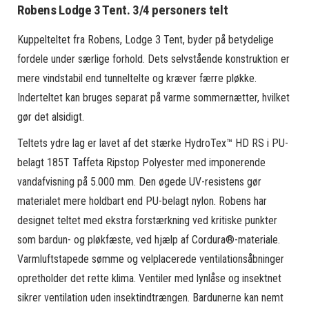
Robens Lodge 3 Tent. 3/4 personers telt
Kuppelteltet fra Robens, Lodge 3 Tent, byder på betydelige
fordele under særlige forhold. Dets selvstående konstruktion er
mere vindstabil end tunneltelte og kræver færre pløkke.
Inderteltet kan bruges separat på varme sommernætter, hvilket
gør det alsidigt.
Teltets ydre lag er lavet af det stærke HydroTex™ HD RS i PU-
belagt 185T Taffeta Ripstop Polyester med imponerende
vandafvisning på 5.000 mm. Den øgede UV-resistens gør
materialet mere holdbart end PU-belagt nylon. Robens har
designet teltet med ekstra forstærkning ved kritiske punkter
som bardun- og pløkfæste, ved hjælp af Cordura®-materiale.
Varmluftstapede sømme og velplacerede ventilationsåbninger
opretholder det rette klima. Ventiler med lynlåse og insektnet
sikrer ventilation uden insektindtrængen. Bardunerne kan nemt