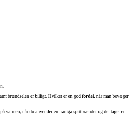
on.
mt brændselen er billigt. Hvilket er en god
fordel
, når man bevæger
e på varmen, når du anvender en traniga spritbrænder og det tager en