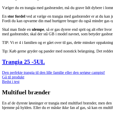
Vælger du en trangia med gasbrænder, må du grave lidt dybere i lomm
En
stor fordel
ved at vælge en trangia med gasbrænder er at du kan ju
Fordi du kan opvarme din mad hurtigere bruger du også mindre gas og 
Skal man finde en
ulempe
, så er gas dyrere end sprit og alt efter hvo
med gasbrænder, skal der stå GB i model navnet, som betyder gasbræ
TIP: Vi er 4 i familien og er gået over til gas, dette minsker oppakn
Tip: Køb gerne gryder og pander med nonstick belægning. Det redder 
Trangia 25 -5UL
Den perfekte trangia til den lille familie eller den seriøse campist!
Gå til produkt
Bedst i test
Multifuel brænder
En af de dyreste løsninger er trangia med multifuel brænder, men den h
hjemme på hylden. Eller du er måske ikke fan af gas, så kan en multifu