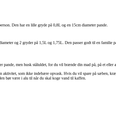
person. Den har en lille gryde på 0,8L og en 15cm diameter pande.
iameter og 2 gryder på 1,5L og 1,75L. Den passer godt til en familie p
er pande, men husk ståluldet, for du vil brænde din mad på, på et eller 
en aktivitet, som ikke indebære opvask. Hvis du vil spare på sæben, kræf
ør være i alu til når du skal koge vand til kaffen.