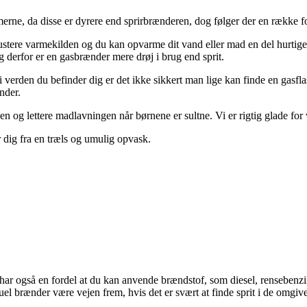
erne, da disse er dyrere end sprirbrænderen, dog følger der en række f
stere varmekilden og du kan opvarme dit vand eller mad en del hurtiger
derfor er en gasbrænder mere drøj i brug end sprit.
r i verden du befinder dig er det ikke sikkert man lige kan finde en gasfla
nder.
ingen og lettere madlavningen når børnene er sultne. Vi er rigtig glad
dig fra en træls og umulig opvask.
ar også en fordel at du kan anvende brændstof, som diesel, rensebenzin,
el brænder være vejen frem, hvis det er svært at finde sprit i de omgiv