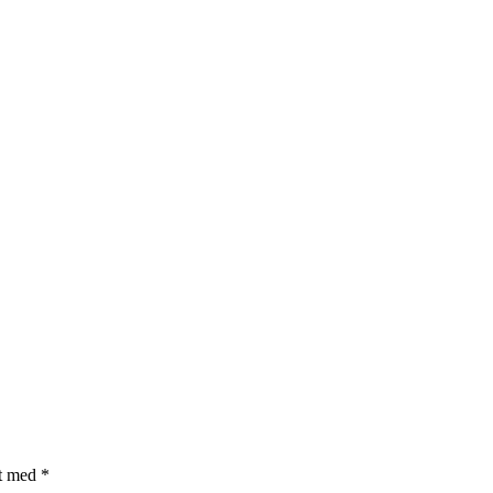
et med
*