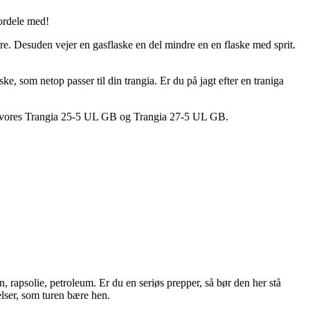
ordele med!
e. Desuden vejer en gasflaske en del mindre en en flaske med sprit.
ske, som netop passer til din trangia. Er du på jagt efter en traniga
e for vores Trangia 25-5 UL GB og Trangia 27-5 UL GB.
 rapsolie, petroleum. Er du en seriøs prepper, så bør den her stå
elser, som turen bære hen.