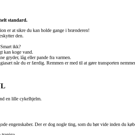
helt standard.
tion er at sikre du kan holde gange i brænderen!
eskytter den.
 Smart ikk?
gt kan koge vand.
ine gryder, låg eller pande fra varmen.
rangiasæt når du er færdig. Remmen er med til at gøre transporten nemme
UL
d en lille cykelhjelm.
gode engenskaber. Der er dog nogle ting, som du bør vide inden du købe
 traniga.