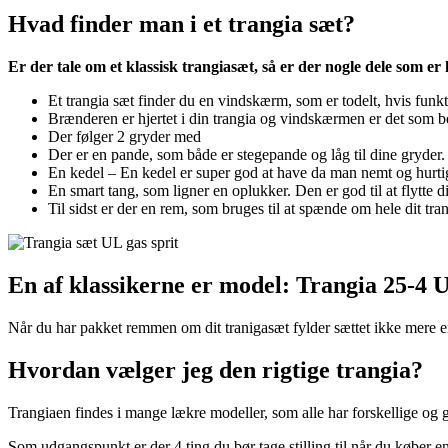
Hvad finder man i et trangia sæt?
Er der tale om et klassisk trangiasæt, så er der nogle dele som er 
Et trangia sæt finder du en vindskærm, som er todelt, hvis funk
Brænderen er hjertet i din trangia og vindskærmen er det som b
Der følger 2 gryder med
Der er en pande, som både er stegepande og låg til dine gryder.
En kedel – En kedel er super god at have da man nemt og hurti
En smart tang, som ligner en oplukker. Den er god til at flytte d
Til sidst er der en rem, som bruges til at spænde om hele dit t
En af klassikerne er model: Trangia 25-4 
Når du har pakket remmen om dit tranigasæt fylder sættet ikke mere en
Hvordan vælger jeg den rigtige trangia?
Trangiaen findes i mange lækre modeller, som alle har forskellige og 
Som udgangspunkt er der 4 ting du bør tage stilling til når du køber en