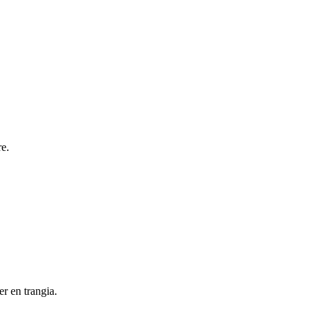
re.
r en trangia.