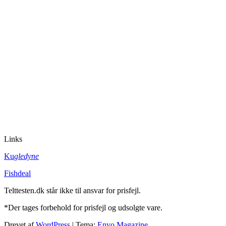
Links
Ku
gledyne
Fishdeal
Telttesten.dk står ikke til ansvar for prisfejl.
*Der tages forbehold for prisfejl og udsolgte vare.
Drevet af
WordPress
|
Tema:
Envo Magazine