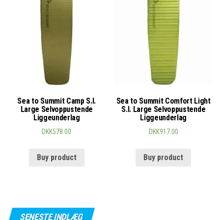
Sea to Summit Camp S.I.
Sea to Summit Comfort Light
Large Selvoppustende
S.I. Large Selvoppustende
Liggeunderlag
Liggeunderlag
DKK
578.00
DKK
917.00
Buy product
Buy product
SENESTE INDLÆG