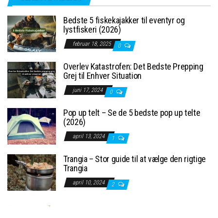
Bedste 5 fiskekajakker til eventyr og
lystfiskeri (2026)
februar 18, 2025
0
Overlev Katastrofen: Det Bedste Prepping
Grej til Enhver Situation
juni 17, 2024
0
Pop up telt – Se de 5 bedste pop up telte
(2026)
april 13, 2024
1
Trangia – Stor guide til at vælge den rigtige
Trangia
april 10, 2024
2