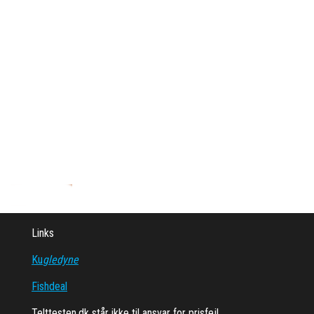
Links
Ku
gledyne
Fishdeal
Telttesten.dk står ikke til ansvar for prisfejl.