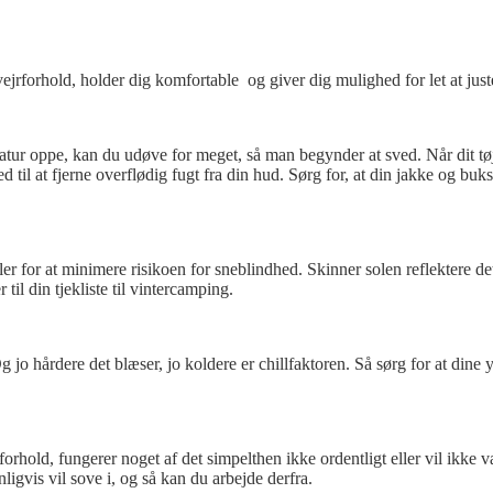
ejrforhold, holder dig komfortable og giver dig mulighed for let at jus
atur oppe, kan du udøve for meget, så man begynder at sved. Når dit tøj b
til at fjerne overflødig fugt fra din hud. Sørg for, at din jakke og bu
riller for at minimere risikoen for sneblindhed. Skinner solen reflektere de
 til din tjekliste til vintercamping.
jo hårdere det blæser, jo koldere er chillfaktoren. Så sørg for at dine y
orhold, fungerer noget af det simpelthen ikke ordentligt eller vil ikke 
igvis vil sove i, og så kan du arbejde derfra.