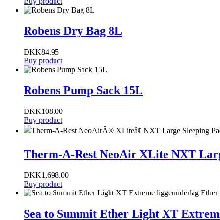
Buy product
Robens Dry Bag 8L
DKK
84.95
Buy product
Robens Pump Sack 15L
DKK
108.00
Buy product
Therm-A-Rest NeoAir XLite NXT Larg
DKK
1,698.00
Buy product
Sea to Summit Ether Light XT Extrem