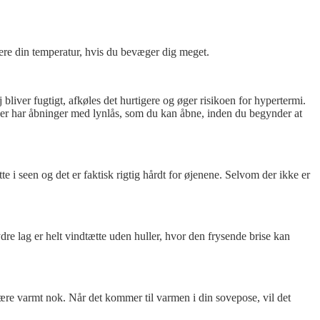
tere din temperatur, hvis du bevæger dig meget.
liver fugtigt, afkøles det hurtigere og øger risikoen for hypertermi.
kser har åbninger med lynlås, som du kan åbne, inden du begynder at
tte i seen og det er faktisk rigtig hårdt for øjenene. Selvom der ikke er
dre lag er helt vindtætte uden huller, hvor den frysende brise kan
være varmt nok. Når det kommer til varmen i din sovepose, vil det