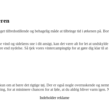
eren
tilfredsstillende og behagelig måde at tilbringe tid i ørkenen på. Bort
 vind og sidelæns sne i dit ansigt, kan det være alt for let at undskyld
e end nydelse. Så tjek vores vintercampingtip for at gøre dig klar til a
un om at bære det rigtige tøj. Der er også nogle overraskende og nem
 for at minimere chancen for at føle, at du aldrig bliver varm igen. Når
Indeholder reklame