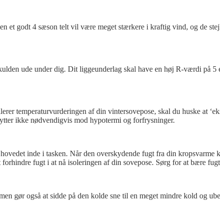
en et godt 4 sæson telt vil være meget stærkere i kraftig vind, og de ste
lden ude under dig. Dit liggeunderlag skal have en høj R-værdi på 5 ell
llerer temperaturvurderingen af ​​din vintersovepose, skal du huske at ‘
skytter ikke nødvendigvis mod hypotermi og forfrysninger.
ovedet inde i tasken. Når den overskydende fugt fra din kropsvarme komm
forhindre fugt i at nå isoleringen af ​​din sovepose. Sørg for at bære fu
n gør også at sidde på den kolde sne til en meget mindre kold og ubeh