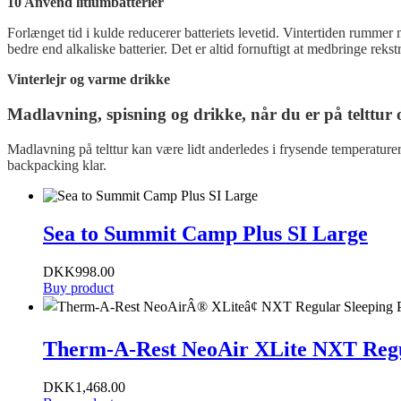
10 Anvend litiumbatterier
Forlænget tid i kulde reducerer batteriets levetid. Vintertiden rummer
bedre end alkaliske batterier. Det er altid fornuftigt at medbringe rekstr
Vinterlejr og varme drikke
Madlavning, spisning og drikke, når du er på telttur
Madlavning på telttur kan være lidt anderledes i frysende temperaturer
backpacking klar.
Sea to Summit Camp Plus SI Large
DKK
998.00
Buy product
Therm-A-Rest NeoAir XLite NXT Regu
DKK
1,468.00