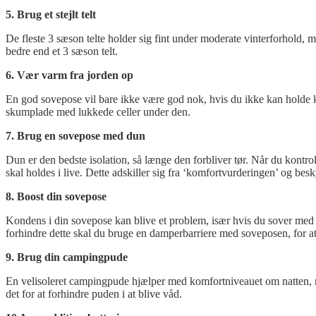
5. Brug et stejlt telt
De fleste 3 sæson telte holder sig fint under moderate vinterforhold, m
bedre end et 3 sæson telt.
6. Vær varm fra jorden op
En god sovepose vil bare ikke være god nok, hvis du ikke kan holde ku
skumplade med lukkede celler under den.
7. Brug en sovepose med dun
Dun er den bedste isolation, så længe den forbliver tør. Når du kontro
skal holdes i live. Dette adskiller sig fra ‘komfortvurderingen’ og be
8. Boost din sovepose
Kondens i din sovepose kan blive et problem, især hvis du sover med h
forhindre dette skal du bruge en damperbarriere med soveposen, for at 
9. Brug din campingpude
En velisoleret campingpude hjælper med komfortniveauet om natten, me
det for at forhindre puden i at blive våd.