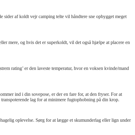
jle sider af koldt vejr camping telte vil håndtere sne opbygget meget
er mere, og hvis det er superkoldt, vil det også hjælpe at placere en
ekstrem rating’ er den laveste temperatur, hvor en voksen kvinde/mand
er ind i din sovepose, er der en fare for, at den fryser. For at
gt transpoterende lag for at minimere fugtophobning på din krop.
agelig oplevelse. Sørg for at lægge et skumunderlag eller lign under