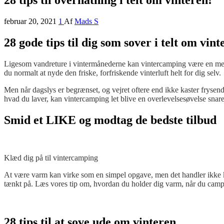
februar 20, 2021
1
Af
Mads S
28 gode tips til dig som sover i telt om vint
Ligesom vandreture i vintermånederne kan vintercamping være en meget 
du normalt at nyde den friske, forfriskende vinterluft helt for dig selv.
Men når dagslys er begrænset, og vejret oftere end ikke kaster frysende
hvad du laver, kan vintercamping let blive en overlevelsesøvelse snarer
Smid et LIKE og modtag de bedste tilbud
Klæd dig på til vintercamping
At være varm kan virke som en simpel opgave, men det handler ikke k
tænkt på. Læs vores tip om, hvordan du holder dig varm, når du camping,
28 tips til at sove ude om vinteren