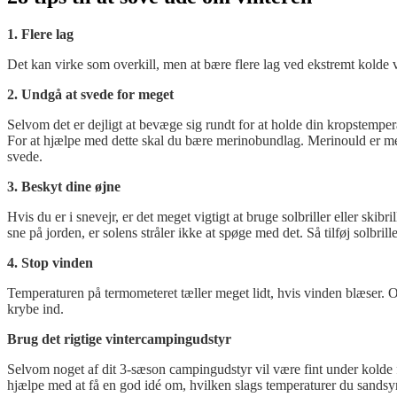
1. Flere lag
Det kan virke som overkill, men at bære flere lag ved ekstremt kolde v
2. Undgå at svede for meget
Selvom det er dejligt at bevæge sig rundt for at holde din kropstemper
For at hjælpe med dette skal du bære merinobundlag. Merinould er med 
svede.
3. Beskyt dine øjne
Hvis du er i snevejr, er det meget vigtigt at bruge solbriller eller skib
sne på jorden, er solens stråler ikke at spøge med det. Så tilføj solbriller
4. Stop vinden
Temperaturen på termometeret tæller meget lidt, hvis vinden blæser. Og 
krybe ind.
Brug det rigtige vintercampingudstyr
Selvom noget af dit 3-sæson campingudstyr vil være fint under kolde f
hjælpe med at få en god idé om, hvilken slags temperaturer du sandsynl