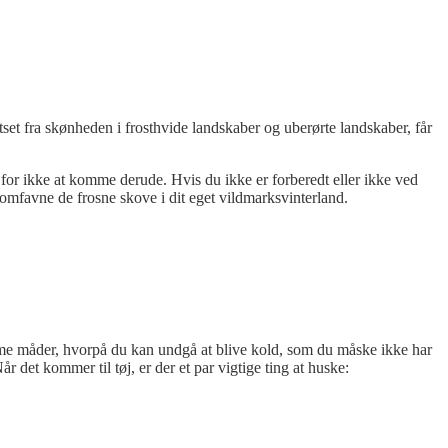
set fra skønheden i frosthvide landskaber og uberørte landskaber, får
e for ikke at komme derude. Hvis du ikke er forberedt eller ikke ved
t omfavne de frosne skove i dit eget vildmarksvinterland.
me måder, hvorpå du kan undgå at blive kold, som du måske ikke har
 det kommer til tøj, er der et par vigtige ting at huske: