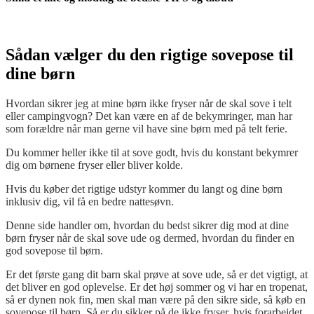
Sådan vælger du den rigtige sovepose til
dine børn
Hvordan sikrer jeg at mine børn ikke fryser når de skal sove i telt
eller campingvogn? Det kan være en af de bekymringer, man har
som forældre når man gerne vil have sine børn med på telt ferie.
Du kommer heller ikke til at sove godt, hvis du konstant bekymrer
dig om børnene fryser eller bliver kolde.
Hvis du køber det rigtige udstyr kommer du langt og dine børn
inklusiv dig, vil få en bedre nattesøvn.
Denne side handler om, hvordan du bedst sikrer dig mod at dine
børn fryser når de skal sove ude og dermed, hvordan du finder en
god sovepose til børn.
Er det første gang dit barn skal prøve at sove ude, så er det vigtigt, at
det bliver en god oplevelse. Er det høj sommer og vi har en tropenat,
så er dynen nok fin, men skal man være på den sikre side, så køb en
sovepose til børn. Så er du sikker på de ikke fryser, hvis forarbejdet