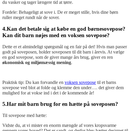
du vasker og tager længere tid at tørre.
Fordele: Behageligt at sove i. De er meget stille, hvis dine børn
ruller meget rundt når de sover.
4.Kan det betale sig at købe en god børnesovepose?
Kan dit barn nøjes med en voksen sovepose?
Dette er et almindeligt spørgsmål og en fair på det! Hvis man passer
godt på soveposen, holder soveposen til dit barn i årevis. At vælge
en god sovepose, som de giver mange års brug, giver en ren
økonomisk og miljømæssig mening
.
Praktisk tip: Du kan forvandle en
voksen sovepose
til et barns
sovepose ved blot at folde og klemme den under…. det giver dem
mulighed for at vokse ind i det i de kommende år!
5.Har mit barn brug for en hætte på soveposen?
Til sovepose med hætte:
Vidste du, at vi mister en enorm mængde af vores kropsvarme
gennem vores hoved? Det er sandt, og derfor blev hætter designet til