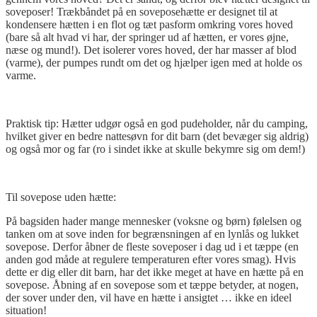
soveposer! Trækbåndet på en soveposehætte er designet til at
kondensere hætten i en flot og tæt pasform omkring vores hoved
(bare så alt hvad vi har, der springer ud af hætten, er vores øjne,
næse og mund!). Det isolerer vores hoved, der har masser af blod
(varme), der pumpes rundt om det og hjælper igen med at holde os
varme.
Praktisk tip: Hætter udgør også en god pudeholder, når du camping,
hvilket giver en bedre nattesøvn for dit barn (det bevæger sig aldrig)
og også mor og far (ro i sindet ikke at skulle bekymre sig om dem!)
Til sovepose uden hætte:
På bagsiden hader mange mennesker (voksne og børn) følelsen og
tanken om at sove inden for begrænsningen af ​​en lynlås og lukket
sovepose. Derfor åbner de fleste soveposer i dag ud i et tæppe (en
anden god måde at regulere temperaturen efter vores smag). Hvis
dette er dig eller dit barn, har det ikke meget at have en hætte på en
sovepose. Åbning af en sovepose som et tæppe betyder, at nogen,
der sover under den, vil have en hætte i ansigtet … ikke en ideel
situation!