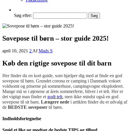
Søg efter:
Sovepose til børn – stor guide 2025!
april 10, 2021
2
Af
Mads S
Køb den rigtige sovepose til dit barn
Her finder du en kort guide, som hjælper dig med at finde en god
sovepose til børn. Grundet corona er camping i Danmark vokset
voldsomt og priserne på sommerhuse, campingvogne eksploderet.
Mange må se i øjenene at årets sommerferie, bliver i et telt. Her er
det vigtigt man finder et
godt telt
,
men ikke mindst også en god
sovepose til sit barn.
Længere nede
i artiklen finder du et udvalg af
de
BEDSTE soveposer
til børn.
Indholdsfortegnelse
Smid et like og modtag de bedste TIPS og tilbud