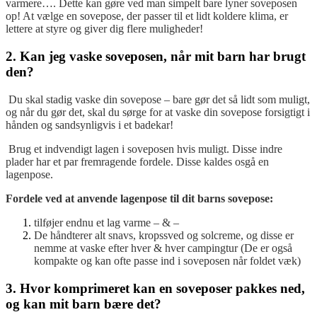
varmere…. Dette kan gøre ved man simpelt bare lyner soveposen
op! At vælge en sovepose, der passer til et lidt koldere klima, er
lettere at styre og giver dig flere muligheder!
2. Kan jeg vaske soveposen, når mit barn har brugt
den?
Du skal stadig vaske din sovepose – bare gør det så lidt som muligt,
og når du gør det, skal du sørge for at vaske din sovepose forsigtigt i
hånden og sandsynligvis i et badekar!
Brug et indvendigt lagen i soveposen hvis muligt. Disse indre
plader har et par fremragende fordele. Disse kaldes osgå en
lagenpose.
Fordele ved at anvende lagenpose til dit barns sovepose:
tilføjer endnu et lag varme – & –
De håndterer alt snavs, kropssved og solcreme, og disse er
nemme at vaske efter hver & hver campingtur (De er også
kompakte og kan ofte passe ind i soveposen når foldet væk)
3. Hvor komprimeret kan en soveposer pakkes ned,
og kan mit barn bære det?