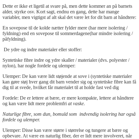
Dette er ikke et ligetil at svare på, men dette kommer an på barnets
alder, styrke osv. Kort sagt, endnu en gang, dette har mange
variabler, men vigtigst af alt skal det være let for dit barn at håndtere:
En sovepose til de kolde nætter fylder mere (har mere isolering /
fyldning) end en sovepose til sommerdagene(har mindre isolering /
påfyldning).
De ydre og indre materialer eller stoffer:
Syntetiske fibre indre og ydre skaller / materialer (dvs. polyester /
nylon), har nogle fordele og ulemper:
Ulemper: De kan være lidt støjende at sove i (syntetiske materialer
kan gøre støj hver gang dit barn vender sig og syntetiske fibre kan få
dig til at svede, hvilket får materialet til at holde fast ved dig
Fordele: De er lettere at bære, er mere kompakte, lettere at håndtere
og kan være lidt mere problemfri
at vaske.
Naturlige fibre, som dun, bomuld som
indvendig isolering har også
fordele og ulemper.
Ulemper: Disse kan være større i størrelse og tungere at bære og
opbevare. At være en naturlig fiber, der er lidt mere involveret, når