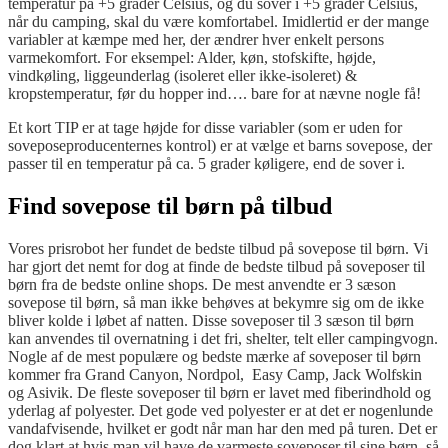
temperatur på +5 grader Celsius, og du sover i +5 grader Celsius,
når du camping, skal du være komfortabel. Imidlertid er der mange
variabler at kæmpe med her, der ændrer hver enkelt persons
varmekomfort. For eksempel: Alder, køn, stofskifte, højde,
vindkøling, liggeunderlag (isoleret eller ikke-isoleret) &
kropstemperatur, før du hopper ind…. bare for at nævne nogle få!
Et kort TIP er at tage højde for disse variabler (som er uden for
soveposeproducenternes kontrol) er at vælge et barns sovepose, der
passer til en temperatur på ca. 5 grader køligere, end de sover i.
Find sovepose til børn på tilbud
Vores prisrobot her fundet de bedste tilbud på sovepose til børn. Vi
har gjort det nemt for dog at finde de bedste tilbud på soveposer til
børn fra de bedste online shops. De mest anvendte er 3 sæson
sovepose til børn, så man ikke behøves at bekymre sig om de ikke
bliver kolde i løbet af natten. Disse soveposer til 3 sæson til børn
kan anvendes til overnatning i det fri, shelter, telt eller campingvogn.
Nogle af de mest populære og bedste mærke af soveposer til børn
kommer fra Grand Canyon, Nordpol, Easy Camp, Jack Wolfskin
og Asivik. De fleste soveposer til børn er lavet med fiberindhold og
yderlag af polyester. Det gode ved polyester er at det er nogenlunde
vandafvisende, hvilket er godt når man har den med på turen. Det er
dog klart at hvis man vil have de varmeste soveposer til sine børn, så