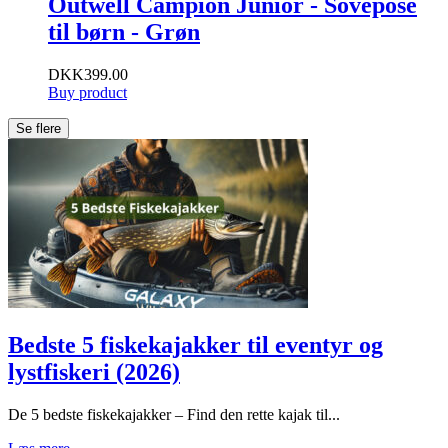
Outwell Campion Junior - Sovepose
til børn - Grøn
DKK
399.00
Buy product
Se flere
Bedste 5 fiskekajakker til eventyr og
lystfiskeri (2026)
De 5 bedste fiskekajakker – Find den rette kajak til...